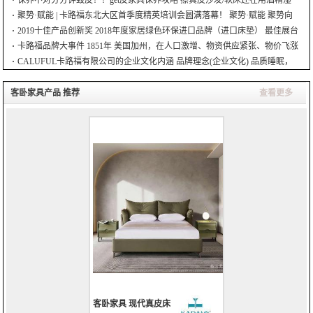
巾？ 越天然舒适的头层真皮越娇贵也更需要
聚势·赋能 | 卡路福东北大区首季度精英培训会圆满落幕！ 聚势·赋能 聚势向
上 赋能不止 群英集结 蓄势待发
2019十佳产品创新奖 2018年度家居绿色环保进口品牌（进口床垫） 最佳展台
设计奖 美国绿色卫士（U
卡路福品牌大事件 1851年 美国加州，在人口激增、物资供应紧张、物价飞涨
等淘金热背景下，极具商业头脑的卡路福·
CALUFUL卡路福有限公司的企业文化内涵 品牌理念(企业文化) 品质睡眠，
为梦而生 是植根于卡路福C
客卧家具产品 推荐
查看更多
客卧家具 现代真皮床