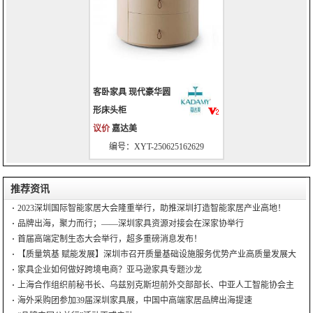
客卧家具 现代豪华圆
形床头柜
议价
嘉达美
编号：XYT-250625162629
推荐资讯
2023深圳国际智能家居大会隆重举行，助推深圳打造智能家居产业高地！
品牌出海，聚力而行；——深圳家具资源对接会在深家协举行
首届高端定制生态大会举行，超多重磅消息发布！
【质量筑基 赋能发展】深圳市召开质量基础设施服务优势产业高质量发展大
会
家具企业如何做好跨境电商？亚马逊家具专题沙龙
上海合作组织前秘书长、乌兹别克斯坦前外交部部长、中亚人工智能协会主
席到访深圳家协
海外采购团参加39届深圳家具展，中国中高端家居品牌出海提速