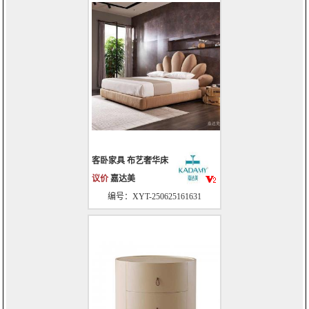
客卧家具 布艺奢华床
议价
嘉达美
编号：XYT-250625161631