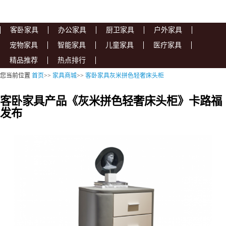
客卧家具
办公家具
厨卫家具
户外家具
宠物家具
智能家具
儿童家具
医疗家具
精品推荐
热点排行
您当前位置
首页
>>
家具商城
>>
客卧家具灰米拼色轻奢床头柜
客卧家具产品《灰米拼色轻奢床头柜》卡路福
发布