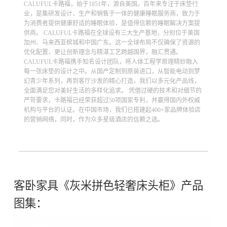
CALUFUL卡路福，始于1851年，源自美国。百年来专注于床垫行
业，是集研发设计、生产和销售于一体的健康睡眠服务商，致力于
为消费者提供健康舒适的睡眠体验，是值得信赖的睡眠解决方案提
供商。 CALUFUL卡路福在全球设有三大生产基地，分别位于美国
加州、马来西亚槟城和中国广东。这一全球布局不仅确保了资源的
优化配置，更让创新理念与精湛工艺跨越国界，融汇贯通。
CALUFUL卡路福携手知名设计团队，将人体工程学原理精妙融入
每一张床垫的设计之中。从国产定制到原装进口，从智能电动到梦
幻青少年系列，再到客厅沙发的精心打造，我们以多元化产品线，
全面满足您对美好生活的多样化追求。 凭借过硬的技术和对细节的
严苛要求，卡路福已经荣获超过50项国家专利，并赢得国内外权威
机构与平台的认证。在中国市场，我们已搭建起400+家品牌体验店
的营销网络，同时，作为众多星级酒店的信赖之选。
客卧家具《灰米拼色轻奢床头柜》产品
图集：