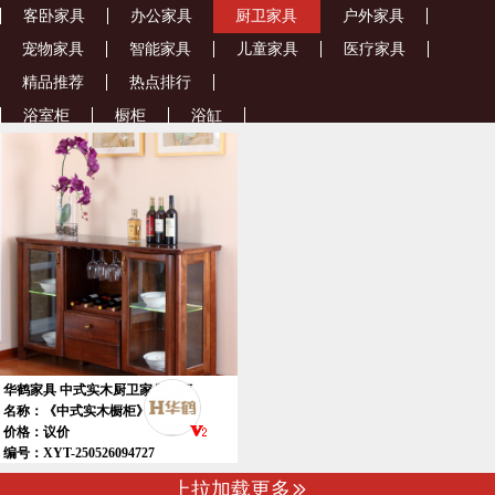
客卧家具
办公家具
厨卫家具
户外家具
宠物家具
智能家具
儿童家具
医疗家具
精品推荐
热点排行
浴室柜
橱柜
浴缸
华鹤家具 中式实木厨卫家具橱柜
名称：《中式实木橱柜》
价格：议价
编号：XYT-250526094727
上拉加载更多