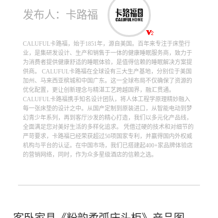
发布人：卡路福
CALUFUL卡路福，始于1851年，源自美国。百年来专注于床垫行
业，是集研发设计、生产和销售于一体的健康睡眠服务商，致力于
为消费者提供健康舒适的睡眠体验，是值得信赖的睡眠解决方案提
供商。 CALUFUL卡路福在全球设有三大生产基地，分别位于美国
加州、马来西亚槟城和中国广东。这一全球布局不仅确保了资源的
优化配置，更让创新理念与精湛工艺跨越国界，融汇贯通。
CALUFUL卡路福携手知名设计团队，将人体工程学原理精妙融入
每一张床垫的设计之中。从国产定制到原装进口，从智能电动到梦
幻青少年系列，再到客厅沙发的精心打造，我们以多元化产品线，
全面满足您对美好生活的多样化追求。 凭借过硬的技术和对细节的
严苛要求，卡路福已经荣获超过50项国家专利，并赢得国内外权威
机构与平台的认证。在中国市场，我们已搭建起400+家品牌体验店
的营销网络，同时，作为众多星级酒店的信赖之选。