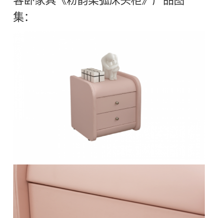
客卧家具《粉韵柔弧床头柜》产品图
集：