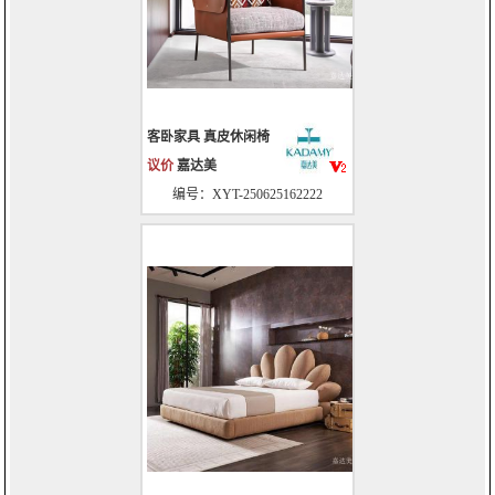
客卧家具 真皮休闲椅
议价
嘉达美
编号：XYT-250625162222