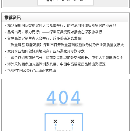
推荐资讯
2023深圳国际智能家居大会隆重举行，助推深圳打造智能家居产业高地！
品牌出海，聚力而行；——深圳家具资源对接会在深家协举行
首届高端定制生态大会举行，超多重磅消息发布！
【质量筑基 赋能发展】深圳市召开质量基础设施服务优势产业高质量发展大
会
家具企业如何做好跨境电商？亚马逊家具专题沙龙
上海合作组织前秘书长、乌兹别克斯坦前外交部部长、中亚人工智能协会主
席到访深圳家协
海外采购团参加39届深圳家具展，中国中高端家居品牌出海提速
“品牌中国公益行”活动正式启动