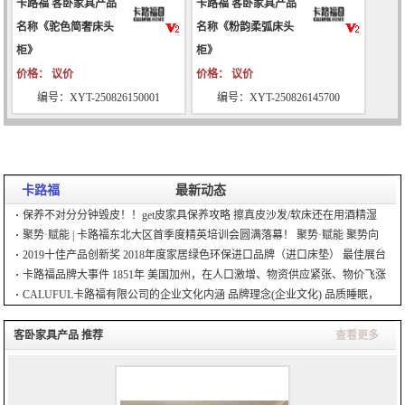
卡路福 客卧家具产品
卡路福 客卧家具产品
名称《驼色简奢床头
名称《粉韵柔弧床头
柜》
柜》
价格： 议价
价格： 议价
编号：XYT-250826150001
编号：XYT-250826145700
卡路福
最新动态
保养不对分分钟毁皮！！get皮家具保养攻略 擦真皮沙发/软床还在用酒精湿
巾？ 越天然舒适的头层真皮越娇贵也更需要
聚势·赋能 | 卡路福东北大区首季度精英培训会圆满落幕！ 聚势·赋能 聚势向
上 赋能不止 群英集结 蓄势待发
2019十佳产品创新奖 2018年度家居绿色环保进口品牌（进口床垫） 最佳展台
设计奖 美国绿色卫士（U
卡路福品牌大事件 1851年 美国加州，在人口激增、物资供应紧张、物价飞涨
等淘金热背景下，极具商业头脑的卡路福·
CALUFUL卡路福有限公司的企业文化内涵 品牌理念(企业文化) 品质睡眠，
为梦而生 是植根于卡路福C
客卧家具产品 推荐
查看更多