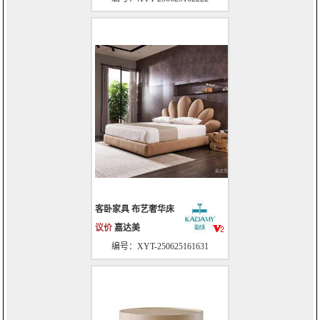
客卧家具 布艺奢华床
议价
嘉达美
编号：XYT-250625161631