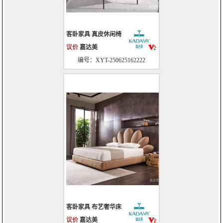
客卧家具 真皮休闲椅
议价
嘉达美
编号：XYT-250625162222
客卧家具 布艺奢华床
议价
嘉达美