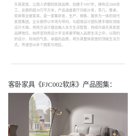
乐其家居，让国人骄傲的民族品牌，创建于1997年，拥有近2000员
工，总面积超30万平方米，产品涵盖客厅功能沙发，茶几，餐桌，
软床等全屋家具，是一家集研发、生产、销售、服务为一体的现代
家居集团。企业使终以市场为导向，与超强设计团队携手国际顶级
设计大咖，将西方设计理念融入东方生活智慧，持续升级乐其家居
品牌地位，始终坚持用设计手法将美学融入品质生活之中，以简约
的设计、时尚的气息、卓越的品质，将乐其整体家居的顶级生活方
式，传递至60多个国家与地区。
客卧家具《FJC002软床》产品图集：