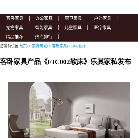
客卧家具
办公家具
厨卫家具
户外家具
宠物家具
智能家具
儿童家具
医疗家具
精品推荐
热点排行
您当前位置
首页
>>
家具商城
>>
客卧家具FJC002软床
客卧家具产品《FJC002软床》乐其家私发布