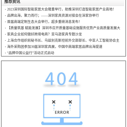
推荐资讯
2023深圳国际智能家居大会隆重举行，助推深圳打造智能家居产业高地！
品牌出海，聚力而行；——深圳家具资源对接会在深家协举行
首届高端定制生态大会举行，超多重磅消息发布！
【质量筑基 赋能发展】深圳市召开质量基础设施服务优势产业高质量发展大
会
家具企业如何做好跨境电商？亚马逊家具专题沙龙
上海合作组织前秘书长、乌兹别克斯坦前外交部部长、中亚人工智能协会主
席到访深圳家协
海外采购团参加39届深圳家具展，中国中高端家居品牌出海提速
“品牌中国公益行”活动正式启动