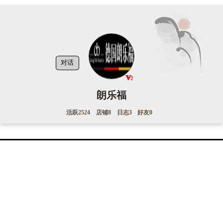
对话
朗乐福
活跃
2524
店铺
8
日志
3
好友
0