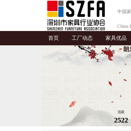
中国
China F
首页
工厂动态
家具优品
Selecti
朗
活跃
2522