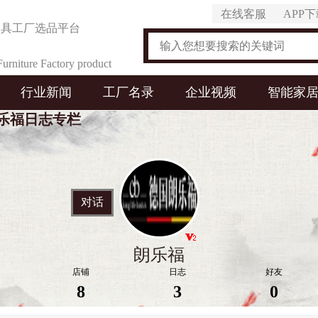
在线客服
APP
家具工厂选品平台
urniture Factory product
行业新闻
工厂名录
企业视频
智能家
on Platform
乐福日志专栏
对话
朗乐福
店铺
日志
好友
8
3
0