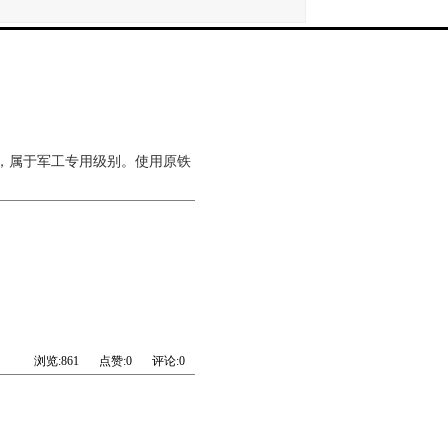
金，属于军工专用级别。使用原铁
浏览:
861
点赞:
0
评论:
0