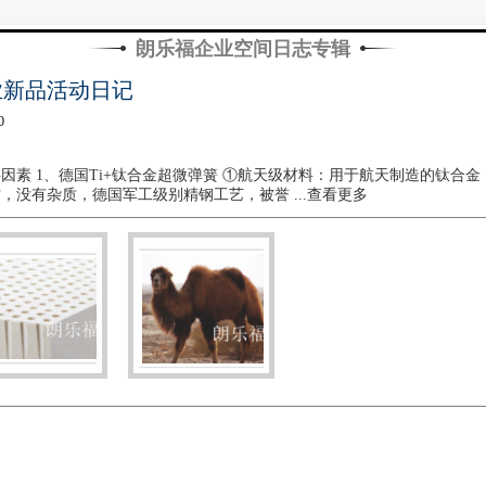
朗乐福企业空间日志专辑
业新品活动日记
0
因素 1、德国Ti+钛合金超微弹簧 ①航天级材料：用于航天制造的钛合
材，没有杂质，德国军工级别精钢工艺，被誉
...查看更多