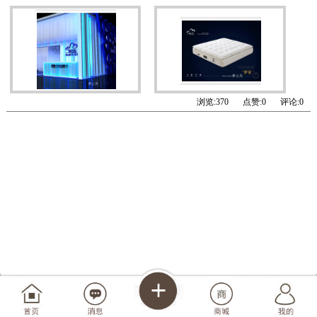
浏览:
370
点赞:
0
评论:
0