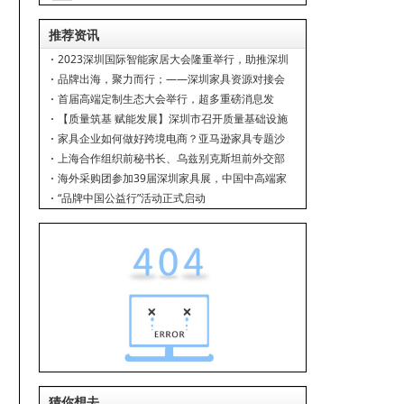
（DEBRAH）成立于1996年，
典
下
推荐资讯
2023深圳国际智能家居大会隆重举行，助推深圳
打造智能家居产业高地！
品牌出海，聚力而行；——深圳家具资源对接会
在深家协举行
首届高端定制生态大会举行，超多重磅消息发
布！
【质量筑基 赋能发展】深圳市召开质量基础设施
服务优势产业高质量发展大会
家具企业如何做好跨境电商？亚马逊家具专题沙
龙
上海合作组织前秘书长、乌兹别克斯坦前外交部
部长、中亚人工智能协会主席到访深圳家协
海外采购团参加39届深圳家具展，中国中高端家
居品牌出海提速
“品牌中国公益行”活动正式启动
猜你想去