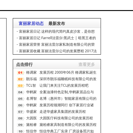
富丽家居动态
最新发布
富丽家居日记 这样的现代简约真皮沙发，是你想
要的吗？
富丽家居日记 Farrell法雷尔·黑武士 | 暗黑王者的
极致浪漫
富丽家居荣誉 富丽法雷尔家私制造有限公司的荣
誉资质 第二届中国家具协会沙发专业委员会委员单
富丽家居收藏 富丽法雷尔公司的发展歷程 2017法
位 杰出贡献
雷尔功能系列、休閑系列榮獲第三十二屆深圳國際
点击排行
家具展覽會沙發
查看更多
格调家
发展历程 2000年06月 格调家私诞生
居
朗乐福
在改革开放前沿阵地--深圳经济特
深圳市朗乐福睡眠科技有限公司的发
区。 2000
TCL智
展历程 2002年——德国科特·鲍尔公
让我门来关注TCL的发展历程吧
司（Curt Bauer
能
华鹤家
1981 TTK家庭电器有限
全案油漆特色定制,华鹤家居品位与
具
名博智
众不同
名博（惠州市）智能家居有限公司的
能
华鹤家
发展历程 2006年 一、深圳市名博家
发展历程领潮同行 创下家居行业诸
具有限公司于深圳坪山成
具
华盛家
多首位 1956年 在“公私合营”大潮中
走进华盛家具集团的发展历程
成立齐齐哈尔木器家
具
大因医
2004~2006年 2004 正式挂牌建成投
大因医疗科技有限公司的发展历程
产；4月生产
疗
黛柏睿
致力于为医院提供医疗环境升级整体
黛柏睿家具制造有限公司的发展历程
解决方案的“智”造商 2
恒信华
广州黛柏睿家具制造有限公司
恒信华典工厂实录 厂房设备照片如