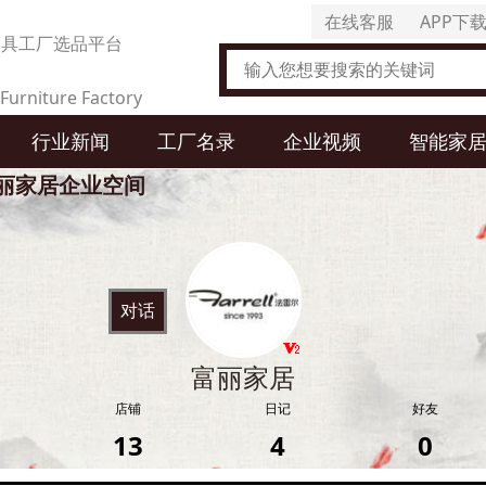
在线客服
APP下
家具工厂选品平台
Furniture Factory
行业新闻
工厂名录
企业视频
智能家
t Selection Platform
丽家居企业空间
对话
富丽家居
店铺
日记
好友
13
4
0