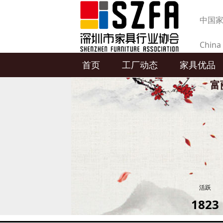
中国
China 
首页
工厂动态
家具优品
produc
富
活跃
1823