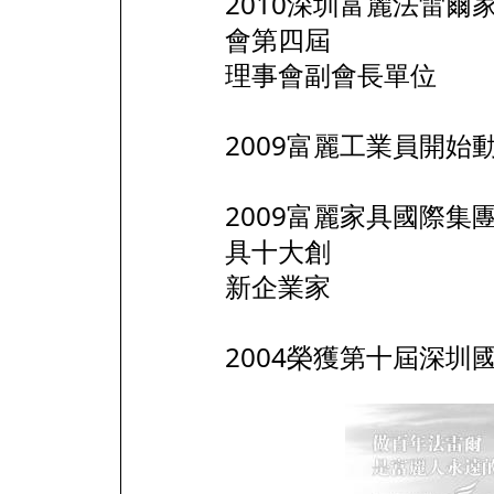
2010深圳富麗法雷
會第四屆
理事會副會長單位
2009富麗工業員開始
2009富麗家具國際
具十大創
新企業家
2004榮獲第十屆深