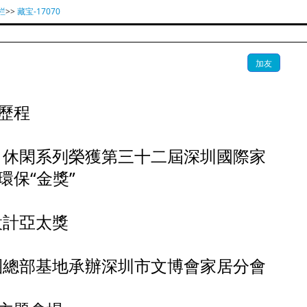
栏
>>
藏宝-17070
加友
歷程
列、休閑系列榮獲第三十二屆深圳國際家
保“金獎”
設計亞太獎
集團總部基地承辦深圳市文博會家居分會