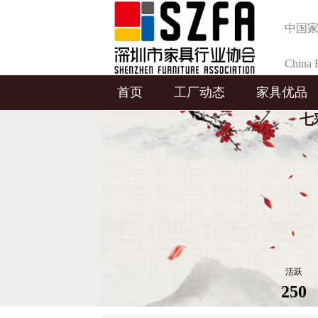
中国
China F
首页
工厂动态
家具优品
Selecti
七
活跃
250