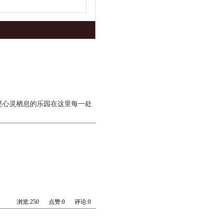
是心灵栖息的乐园在这里每一处
浏览:
250
点赞:
0
评论:
0