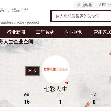
在线客服
APP
家具工厂选品平台
urniture Factory product
行业新闻
工厂名录
企业视频
智能家
on Platform
彩人生企业空间
对话
七彩人生
店铺
日志
好友
16
1
0