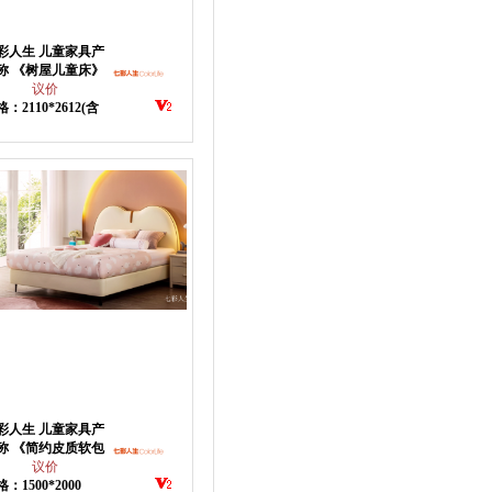
彩人生 儿童家具产
称 《树屋儿童床》
议价
：2110*2612(含
)*2053(H)
彩人生 儿童家具产
称 《简约皮质软包
》
议价
：1500*2000