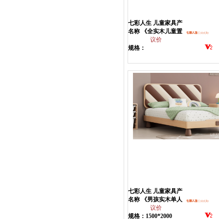
七彩人生 儿童家具产
品
名称 《全实木儿童置
物架》
议价
规格：
890*402*1345(H)
七彩人生 儿童家具产
品
名称 《男孩实木单人
儿童床》
议价
规格：1500*2000